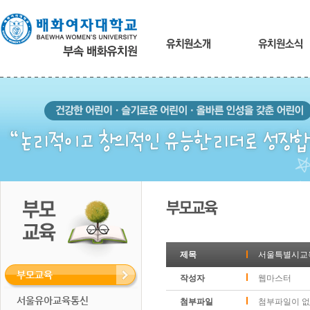
본
문
내
용
바
로
가
기
제목
서울특별시교육
부모교육
작성자
웹마스터
서울유아교육통신
첨부파일
첨부파일이 없