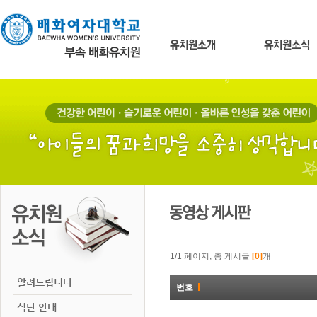
본
문
내
용
바
로
가
기
1/1 페이지, 총 게시글
[0]
개
알려드립니다
번호
식단 안내