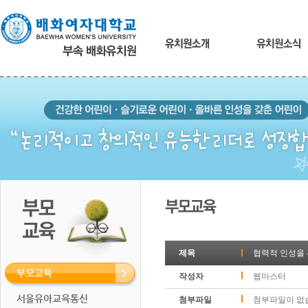
본
문
내
용
바
로
가
기
제목
협력적 인성을
부모교육
작성자
웹마스터
서울유아교육통신
첨부파일
첨부파일이 없