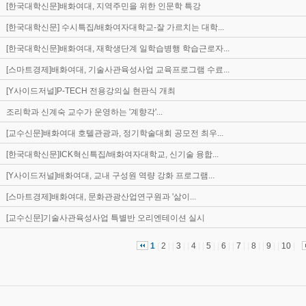
유아교육학과
[한국대학신문]배화여대, 지역주민을 위한 인문학 특강
패션산업학과
조리학과
[한국대학신문] 수시특집/배화여자대학교-잘 가르치는 대학...
국제무역물류학과
식품영양학과
[한국대학신문]배화여대, 재학생단계 일학습병행 학습근로자...
SW보안융합학과
[스마트경제]배화여대, 기술사관육성사업 교육프로그램 수료...
[Y사이드저널]P-TECH 전용강의실 현판식 개최
조리학과 신계숙 교수가 운영하는 '계향각'...
[교수신문]배화여대 호텔관광과, 정기학술대회 공모전 최우...
[한국대학신문]ICK혁신특집/배화여자대학교, 신기술 융합...
[Y사이드저널]배화여대, 교내 구성원 역량 강화 프로그램...
[스마트경제]배화여대, 문화관광산업연구원과 '삶이...
[교수신문]기술사관육성사업 특별반 오리엔테이션 실시
1
|
2
| |
3
| |
4
| |
5
| |
6
| |
7
| |
8
| |
9
| |
10
|