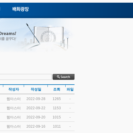
공지사항
보도자료
입찰 및 전자견적 공고
Q&A
재학생 의견수렴
FAQ
청탁금지법
캠퍼스투어
온라인브로셔
포토갤러리
캠퍼스캘린더
동창회
코로나19 대응안내
작성자
작성일
조회
파일
웹마스터
2022-09-28
1265
-
웹마스터
2022-09-22
1153
-
웹마스터
2022-09-20
1015
-
웹마스터
2022-09-16
1011
-