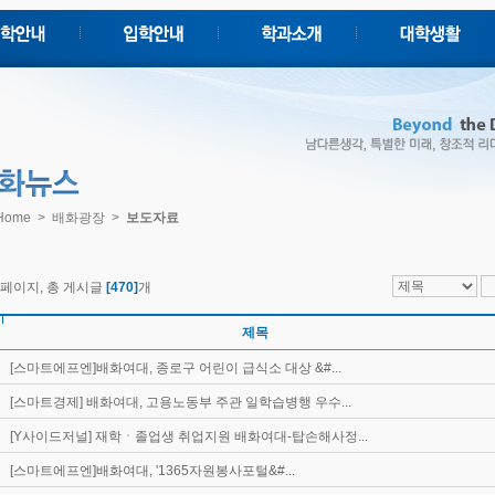
2년제
교소개
학사지원
전통조리전공
장실
증명서발급
외식조리디저트전
화비전
취업지원
공
화상징물
장학/대출
비즈니스영어과
서안내
학생상담
일본어과
속/부설기관
학생활동
비서사무과
내전화번호
학생복지
Home > 배화광장 >
보도자료
행정서비스과
관광중국어과
학제도
커뮤니티
국제무역물류학과
정
경영과
직원윤리강령
세무회계과
2 페이지, 총 게시글
학평의원회
[470]
개
아동보육과
장기발전위원회
호텔관광과
학자체평가
한복문화콘텐츠과
제목
전기금
인정보처리방침
3년제
[스마트에프엔]배화여대, 종로구 어린이 급식소 대상 &#...
식품영양학과
보공개
유아교육과
교오시는길
[스마트경제] 배화여대, 고용노동부 주관 일학습병행 우수...
스마트IT학과
SW보안융합학과
[Y사이드저널] 재학ㆍ졸업생 취업지원 배화여대-탑손해사정...
패션산업학과
학사학위과정
[스마트에프엔]배화여대, '1365자원봉사포털&#...
스마트IT학과