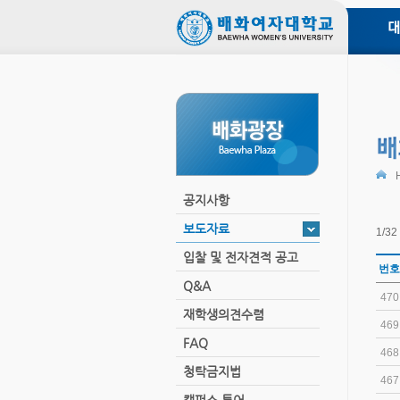
본
문
내
용
바
로
학
가
총
기
배
배
부
부
교
장
공지사항
규
교
보도자료
1/3
대
중
입찰 및 전자견적 공고
대
번호
발
Q&A
개
470
정
재학생의견수렴
학
469
FAQ
468
청탁금지법
467